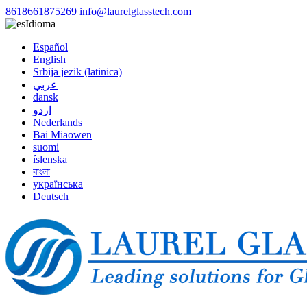
8618661875269
info@laurelglasstech.com
Idioma
Español
English
Srbija jezik (latinica)
عربي
dansk
اردو
Nederlands
Bai Miaowen
suomi
íslenska
বাংলা
українська
Deutsch