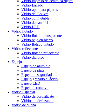
Vidrio impreso de cerámica digital
Vidrio Lacado
Vidrio-apto para pájaros
Vidrio del Louvre
Vidrio conmutable
Vidrio de canal U
Vidrio LED
Vidrio flotado
Vidrio flotado transparente
Vidrio bajo en hierro
Vidrio flotado tintado
Vidrio reflectante
Vidrio flotado reflectante
Vidrio dicroico
Espejo
Espejo de aluminio
Espejo de plata
Espejo de seguridad
Espejo grabado al ácido
Espejo LED
Espejo decorativo
Vidrio Especial
Vidrio de borosilicato
Vidrio antideslizante-
Vidrio de ducha