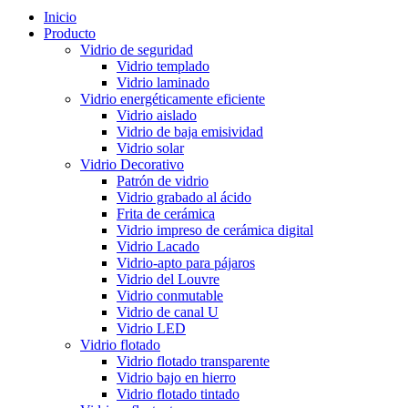
Inicio
Producto
Vidrio de seguridad
Vidrio templado
Vidrio laminado
Vidrio energéticamente eficiente
Vidrio aislado
Vidrio de baja emisividad
Vidrio solar
Vidrio Decorativo
Patrón de vidrio
Vidrio grabado al ácido
Frita de cerámica
Vidrio impreso de cerámica digital
Vidrio Lacado
Vidrio-apto para pájaros
Vidrio del Louvre
Vidrio conmutable
Vidrio de canal U
Vidrio LED
Vidrio flotado
Vidrio flotado transparente
Vidrio bajo en hierro
Vidrio flotado tintado